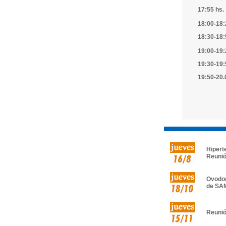
17:55 hs.
18:00-18:
18:30-18:
19:00-19:
19:30-19:
19:50-20.
Hiperte
Reuni
Ovodon
de SA
Reunió