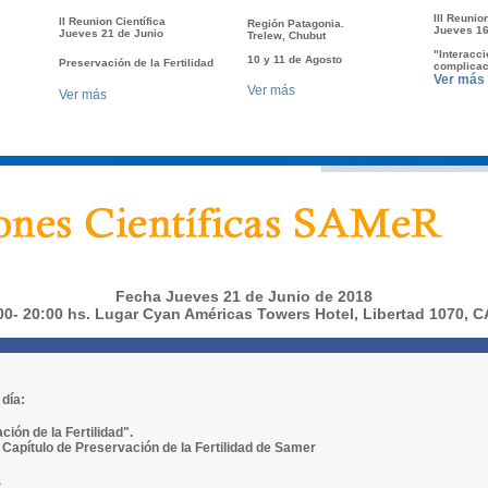
III Reunion
II Reunion Científica
Región Patagonia.
Jueves 16
Jueves 21 de Junio
Trelew, Chubut
"Interacci
10 y 11 de Agosto
Preservación de la Fertilidad
complicac
Ver más
Ver más
Ver más
Fecha Jueves 21 de Junio de 2018
00- 20:00 hs. Lugar Cyan Américas Towers Hotel, Libertad 1070, 
día:
ión de la Fertilidad".
 Capítulo de Preservación de la Fertilidad de Samer
a