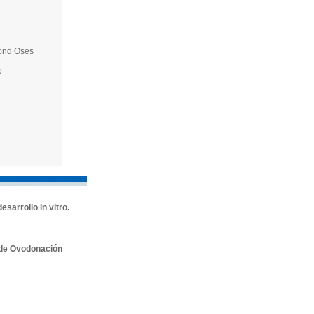
mond Oses
o
sarrollo in vitro.
 de Ovodonación