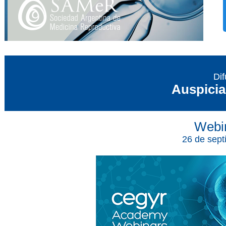
Dif
Auspici
Webi
26 de sept