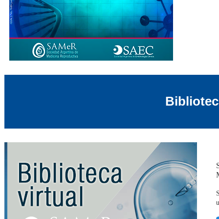
Bibliote
S
u