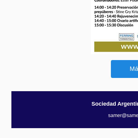
Má
Sociedad Argenti
samer@samer