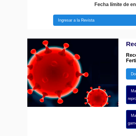
Fecha límite de e
Ingresar a la Revista
Re
Rec
Fert
Do
Ma
repr
Ma
game