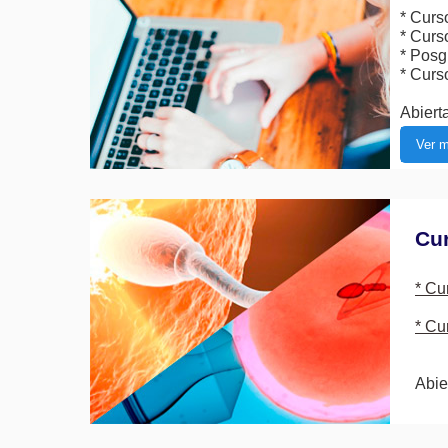
* Curs
* Curs
* Posg
* Curs
Abierta
Ver m
Cu
* Cu
* Cu
Abie