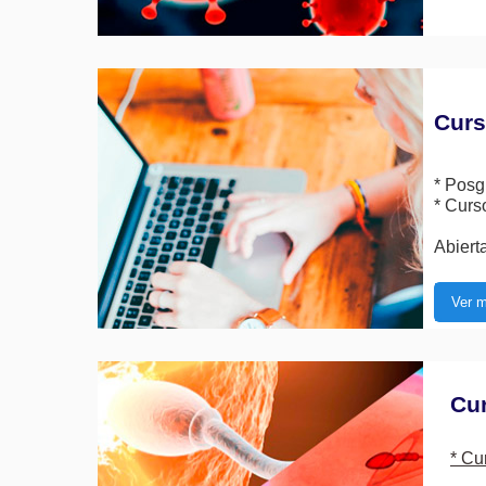
Curs
* Posg
* Curs
Abierta
Ver m
Cu
* Cu